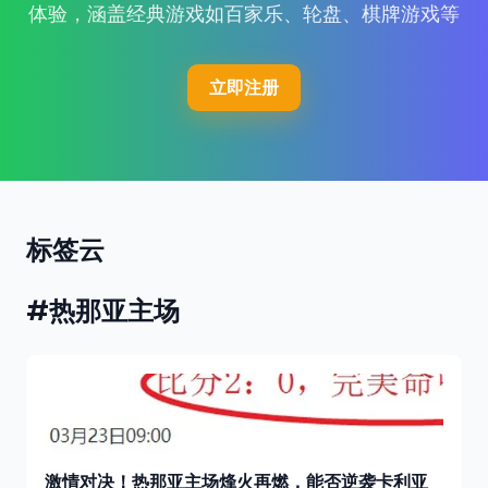
体验，涵盖经典游戏如百家乐、轮盘、棋牌游戏等
立即注册
标签云
#热那亚主场
激情对决！热那亚主场烽火再燃，能否逆袭卡利亚