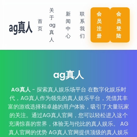
关
新
联
会
会
于
首
闻
系
员
员
ag
页
中
我
注
登
真
心
们
册
陆
人
ag真人
AG真人
- 探索真人娱乐场平台 在数字化娱乐时
代，AG真人作为领先的真人娱乐平台，凭借其丰
富的游戏选择和卓越的用户体验，吸引了大量玩家
的关注。通过AG真人官网，您可以轻松进入这个
充满惊喜的世界，体验无与伦比的真人娱乐。 AG
真人官网的优势 AG真人官网提供顶级的真人娱乐