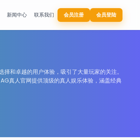
人
新闻中心
联系我们
会员注册
会员登陆
戏选择和卓越的用户体验，吸引了大量玩家的关注。
 AG真人官网提供顶级的真人娱乐体验，涵盖经典