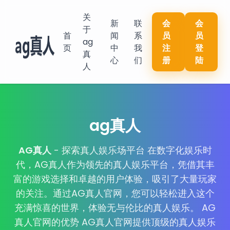
关
新
联
会
会
于
首
闻
系
员
员
ag
页
中
我
注
登
真
心
们
册
陆
人
ag真人
AG真人
- 探索真人娱乐场平台 在数字化娱乐时
代，AG真人作为领先的真人娱乐平台，凭借其丰
富的游戏选择和卓越的用户体验，吸引了大量玩家
的关注。通过AG真人官网，您可以轻松进入这个
充满惊喜的世界，体验无与伦比的真人娱乐。 AG
真人官网的优势 AG真人官网提供顶级的真人娱乐