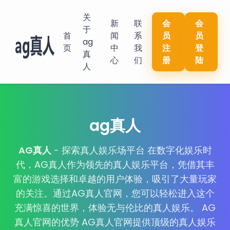
关
新
联
会
会
于
首
闻
系
员
员
ag
页
中
我
注
登
真
心
们
册
陆
人
ag真人
AG真人
- 探索真人娱乐场平台 在数字化娱乐时
代，AG真人作为领先的真人娱乐平台，凭借其丰
富的游戏选择和卓越的用户体验，吸引了大量玩家
的关注。通过AG真人官网，您可以轻松进入这个
充满惊喜的世界，体验无与伦比的真人娱乐。 AG
真人官网的优势 AG真人官网提供顶级的真人娱乐