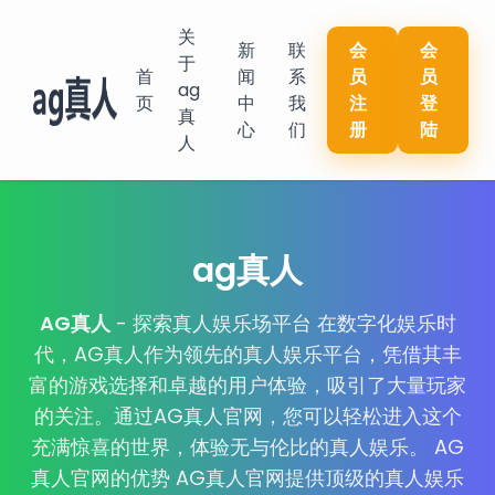
关
新
联
会
会
于
首
闻
系
员
员
ag
页
中
我
注
登
真
心
们
册
陆
人
ag真人
AG真人
- 探索真人娱乐场平台 在数字化娱乐时
代，AG真人作为领先的真人娱乐平台，凭借其丰
富的游戏选择和卓越的用户体验，吸引了大量玩家
的关注。通过AG真人官网，您可以轻松进入这个
充满惊喜的世界，体验无与伦比的真人娱乐。 AG
真人官网的优势 AG真人官网提供顶级的真人娱乐