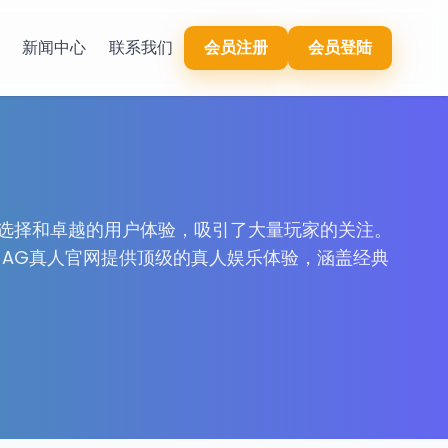
人
新闻中心
联系我们
会员注册
会员登陆
戏选择和卓越的用户体验，吸引了大量玩家的关注。
 AG真人官网提供顶级的真人娱乐体验，涵盖经典