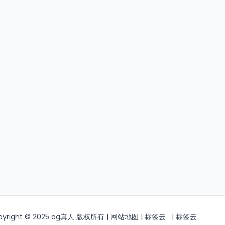
yright © 2025
ag真人
版权所有 |
网站地图
|
标签云
|
标签云