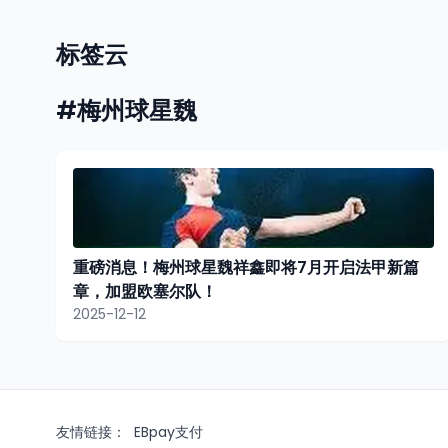
标签云
#梅州球星魏
重磅消息！梅州球星魏祥鑫即将7月开启法甲新篇
章，加盟欧塞尔队！
2025-12-12
友情链接：
EBpay支付