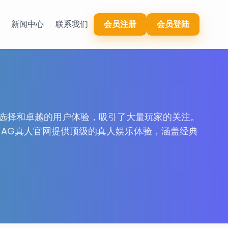
人
新闻中心
联系我们
会员注册
会员登陆
戏选择和卓越的用户体验，吸引了大量玩家的关注。
 AG真人官网提供顶级的真人娱乐体验，涵盖经典