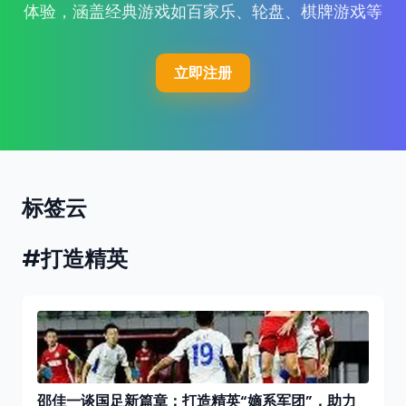
体验，涵盖经典游戏如百家乐、轮盘、棋牌游戏等
立即注册
标签云
#打造精英
邵佳一谈国足新篇章：打造精英“嫡系军团”，助力