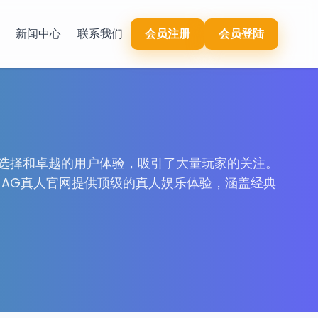
人
新闻中心
联系我们
会员注册
会员登陆
戏选择和卓越的用户体验，吸引了大量玩家的关注。
 AG真人官网提供顶级的真人娱乐体验，涵盖经典