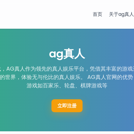
首页
关于ag真
ag真人
时代，AG真人作为领先的真人娱乐平台，凭借其丰富的游
的世界，体验无与伦比的真人娱乐。 AG真人官网的优势
游戏如百家乐、轮盘、棋牌游戏等
立即注册