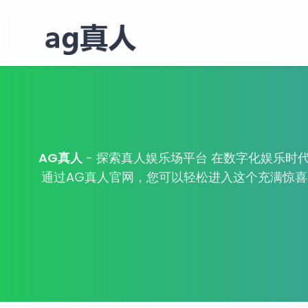
AG真人
- 探索真人娱乐场平台 在数字化娱乐
通过AG真人官网，您可以轻松进入这个充满惊喜