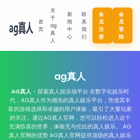
关
新
联
会
会
于
首
闻
系
员
员
ag
页
中
我
注
登
真
心
们
册
陆
人
ag真人
AG真人
- 探索真人娱乐场平台 在数字化娱乐时
代，AG真人作为领先的真人娱乐平台，凭借其丰
富的游戏选择和卓越的用户体验，吸引了大量玩家
的关注。通过AG真人官网，您可以轻松进入这个
充满惊喜的世界，体验无与伦比的真人娱乐。 AG
真人官网的优势 AG真人官网提供顶级的真人娱乐