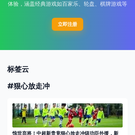
体验，涵盖经典游戏如百家乐、轮盘、棋牌游戏等
立即注册
标签云
#狠心放走冲
惊世弃将！中超新贵竟狠心放走冲级功臣外援，新