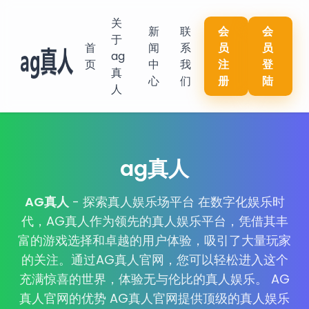
关
新
联
会
会
于
首
闻
系
员
员
ag
页
中
我
注
登
真
心
们
册
陆
人
ag真人
AG真人
- 探索真人娱乐场平台 在数字化娱乐时
代，AG真人作为领先的真人娱乐平台，凭借其丰
富的游戏选择和卓越的用户体验，吸引了大量玩家
的关注。通过AG真人官网，您可以轻松进入这个
充满惊喜的世界，体验无与伦比的真人娱乐。 AG
真人官网的优势 AG真人官网提供顶级的真人娱乐