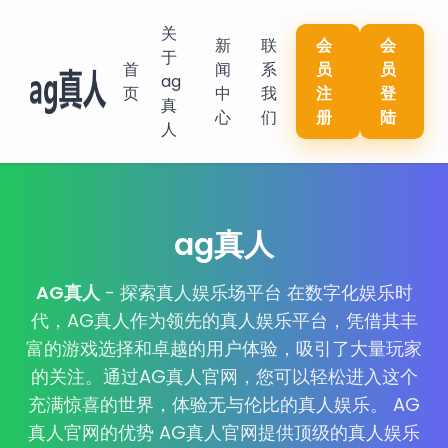
关
新
联
会
会
于
首
闻
系
员
员
ag
页
中
我
注
登
真
心
们
册
陆
人
ag真人
AG真人
- 探索真人娱乐场平台 在数字化娱乐时
代，AG真人作为领先的真人娱乐平台，凭借其丰
富的游戏选择和卓越的用户体验，吸引了大量玩家
的关注。通过AG真人官网，您可以轻松进入这个
充满惊喜的世界，体验无与伦比的真人娱乐。 AG
真人官网的优势 AG真人官网提供顶级的真人娱乐