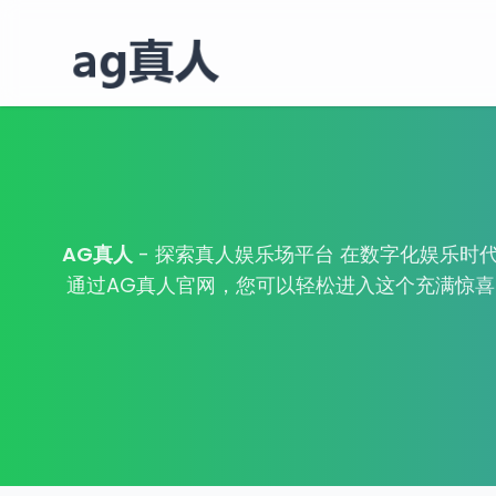
AG真人
- 探索真人娱乐场平台 在数字化娱乐
通过AG真人官网，您可以轻松进入这个充满惊喜