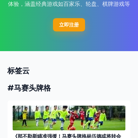
体验，涵盖经典游戏如百家乐、轮盘、棋牌游戏等
立即注册
标签云
#马赛头牌格
《那不勒斯瞄准强援！马赛头牌格林伍德或将转会