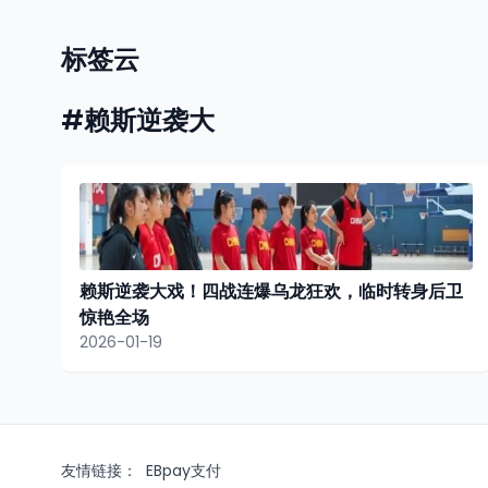
标签云
#赖斯逆袭大
赖斯逆袭大戏！四战连爆乌龙狂欢，临时转身后卫
惊艳全场
2026-01-19
友情链接：
EBpay支付