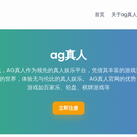
首页
关于ag真
ag真人
时代，AG真人作为领先的真人娱乐平台，凭借其丰富的游
的世界，体验无与伦比的真人娱乐。 AG真人官网的优势
游戏如百家乐、轮盘、棋牌游戏等
立即注册