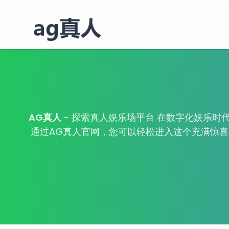
AG真人
- 探索真人娱乐场平台 在数字化娱乐
通过AG真人官网，您可以轻松进入这个充满惊喜