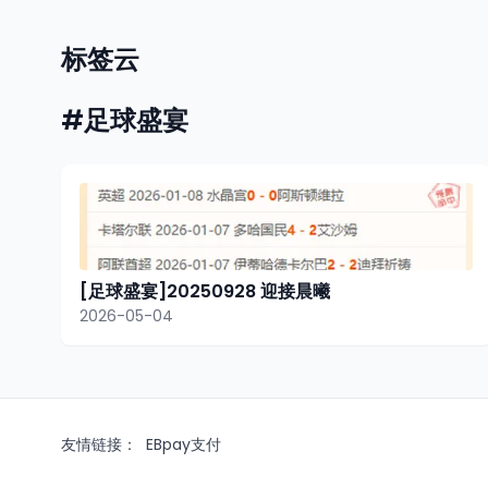
标签云
#足球盛宴
[足球盛宴]20250928 迎接晨曦
2026-05-04
友情链接：
EBpay支付