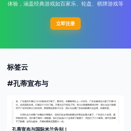
体验，涵盖经典游戏如百家乐、轮盘、棋牌游戏等
立即注册
标签云
#孔蒂宣布与
孔蒂宣布与国际米兰告别！