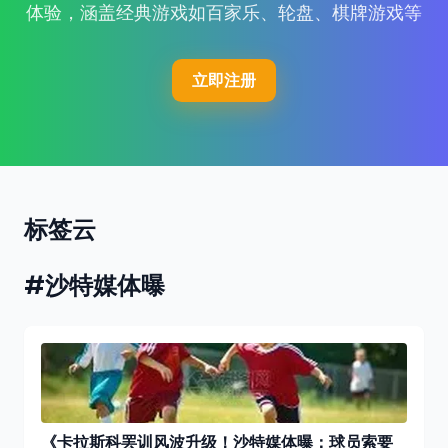
体验，涵盖经典游戏如百家乐、轮盘、棋牌游戏等
立即注册
标签云
#沙特媒体曝
《卡拉斯科罢训风波升级！沙特媒体曝：球员索要