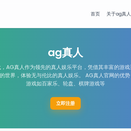
首页
关于ag真
ag真人
时代，AG真人作为领先的真人娱乐平台，凭借其丰富的游
的世界，体验无与伦比的真人娱乐。 AG真人官网的优势
游戏如百家乐、轮盘、棋牌游戏等
立即注册