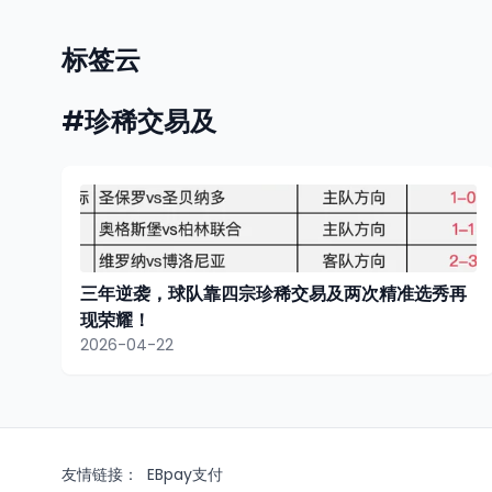
标签云
#珍稀交易及
三年逆袭，球队靠四宗珍稀交易及两次精准选秀再
现荣耀！
2026-04-22
友情链接：
EBpay支付