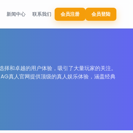
人
新闻中心
联系我们
会员注册
会员登陆
戏选择和卓越的用户体验，吸引了大量玩家的关注。
 AG真人官网提供顶级的真人娱乐体验，涵盖经典