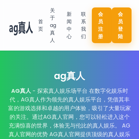
关
新
联
会
会
于
首
闻
系
员
员
ag
页
中
我
注
登
真
心
们
册
陆
人
ag真人
AG真人
- 探索真人娱乐场平台 在数字化娱乐时
代，AG真人作为领先的真人娱乐平台，凭借其丰
富的游戏选择和卓越的用户体验，吸引了大量玩家
的关注。通过AG真人官网，您可以轻松进入这个
充满惊喜的世界，体验无与伦比的真人娱乐。 AG
真人官网的优势 AG真人官网提供顶级的真人娱乐