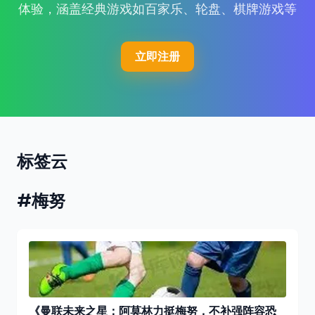
体验，涵盖经典游戏如百家乐、轮盘、棋牌游戏等
立即注册
标签云
#梅努
《曼联未来之星：阿莫林力挺梅努，不补强阵容恐