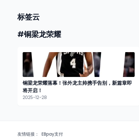
标签云
#铜梁龙荣耀
铜梁龙荣耀落幕！张外龙主帅携手告别，新篇章即
将开启！
2025-12-28
友情链接：
EBpay支付