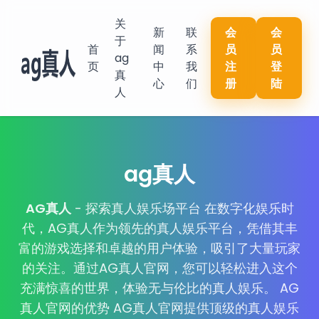
关
新
联
会
会
于
首
闻
系
员
员
ag
页
中
我
注
登
真
心
们
册
陆
人
ag真人
AG真人
- 探索真人娱乐场平台 在数字化娱乐时
代，AG真人作为领先的真人娱乐平台，凭借其丰
富的游戏选择和卓越的用户体验，吸引了大量玩家
的关注。通过AG真人官网，您可以轻松进入这个
充满惊喜的世界，体验无与伦比的真人娱乐。 AG
真人官网的优势 AG真人官网提供顶级的真人娱乐