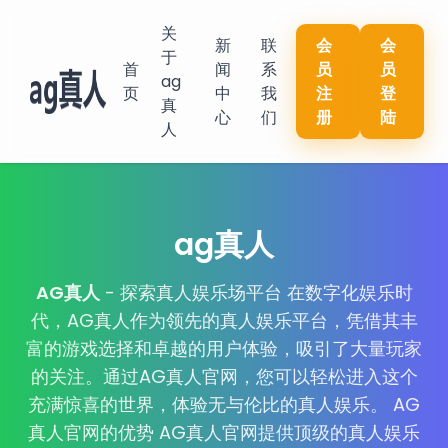
关
新
联
会
会
于
首
闻
系
员
员
ag
页
中
我
注
登
真
心
们
册
陆
人
ag真人
AG真人
- 探索真人娱乐场平台 在数字化娱乐时
代，AG真人作为领先的真人娱乐平台，凭借其丰
富的游戏选择和卓越的用户体验，吸引了大量玩家
的关注。通过AG真人官网，您可以轻松进入这个
充满惊喜的世界，体验无与伦比的真人娱乐。 AG
真人官网的优势 AG真人官网提供顶级的真人娱乐