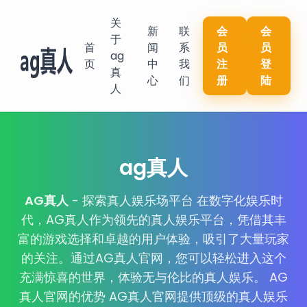
关
新
联
会
会
于
首
闻
系
员
员
ag
页
中
我
注
登
真
心
们
册
陆
人
ag真人
AG真人
- 探索真人娱乐场平台 在数字化娱乐时
代，AG真人作为领先的真人娱乐平台，凭借其丰
富的游戏选择和卓越的用户体验，吸引了大量玩家
的关注。通过AG真人官网，您可以轻松进入这个
充满惊喜的世界，体验无与伦比的真人娱乐。 AG
真人官网的优势 AG真人官网提供顶级的真人娱乐