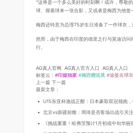
“这将是一个多么美好的时刻啊！或许，尊敬
球、握着球来一张合影，又或者是梅西为他签
梅西还特意为总理75岁生日准备了一件球衣
然而，由于梅西在印度的德里之行与莫迪访问
行。
AG真人官网
AG真人官方入口
AG真人入口
标签云：
#印媒独家
#梅西赠送莫
#迪签名球
上一篇
下一篇
最新文章：
U15东亚杯激战正酣：日本豪取双冠领跑，
北京vs新疆前瞻：周琦是否客场出战引关
《挑战重重！哈弗茨预计1月初或中旬华丽