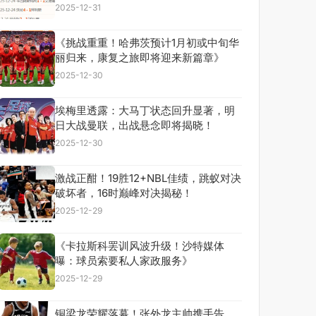
2025-12-31
《挑战重重！哈弗茨预计1月初或中旬华
丽归来，康复之旅即将迎来新篇章》
2025-12-30
埃梅里透露：大马丁状态回升显著，明
日大战曼联，出战悬念即将揭晓！
2025-12-30
激战正酣！19胜12+NBL佳绩，跳蚁对决
破坏者，16时巅峰对决揭秘！
2025-12-29
《卡拉斯科罢训风波升级！沙特媒体
曝：球员索要私人家政服务》
2025-12-29
铜梁龙荣耀落幕！张外龙主帅携手告