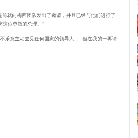
我提前就向梅西团队发出了邀请，并且已经与他们进行了
访这位尊敬的总理。”
并不乐意主动去见任何国家的领导人……但在我的一再请