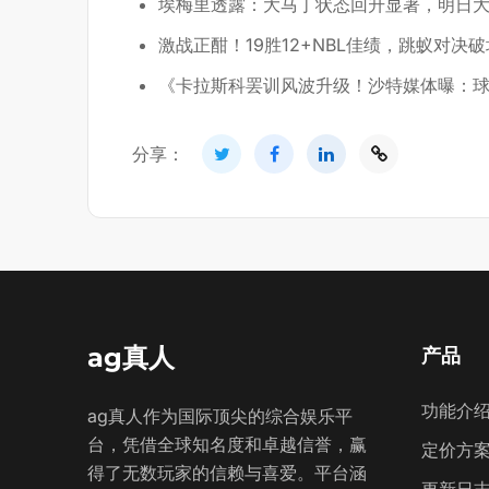
埃梅里透露：大马丁状态回升显著，明日
激战正酣！19胜12+NBL佳绩，跳蚁对决
《卡拉斯科罢训风波升级！沙特媒体曝：
分享：
ag真人
产品
功能介
ag真人作为国际顶尖的综合娱乐平
台，凭借全球知名度和卓越信誉，赢
定价方
得了无数玩家的信赖与喜爱。平台涵