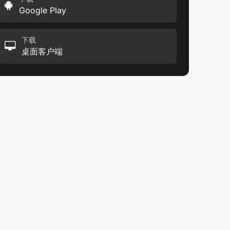
Google Play
下载
桌面客户端