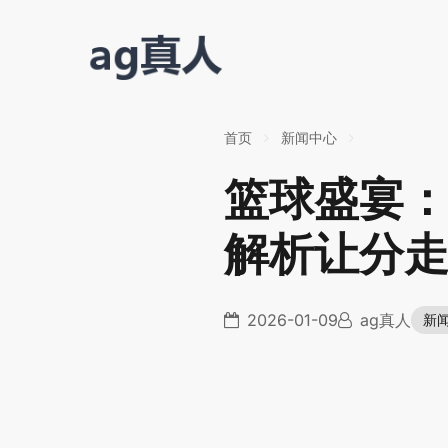
首页
新闻中心
篮球盛宴
解析让分
2026-01-09
ag真人
新