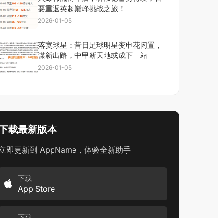
要重返英超巅峰挑战之旅！
2026-01-05
落寞球星：昔日足球明星变申花闲置，
谋新出路，中甲新天地或成下一站
2026-01-05
下载最新版本
立即更新到 AppName，体验全新助手
下载
App Store
下载