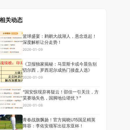
相关动态
篮球盛宴：鹈鹕大战湖人，悬念迭起！
深度解析让分走势！
2026-01-09
《卫报独家揭秘：马雷斯卡或今晨告别
切尔西，罗西尼尔成热门接盘人选》
2026-01-09
“国安惊现弃将疑云！邵佳一引关注，方
昊赛场失色，国脚地位堪忧？”
2026-01-08
青春战旗飘扬！官方揭晓U15国足精英
阵容：李佑安领军出征东亚杯！