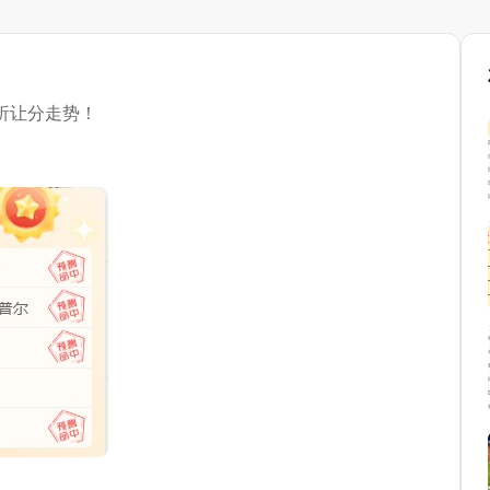
析让分走势！