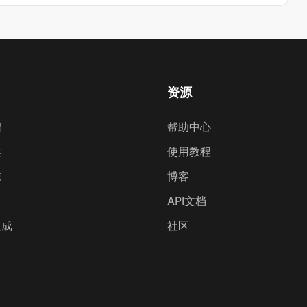
资源
绍
帮助中心
案
使用教程
志
博客
API文档
集成
社区