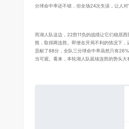
分球命中率还不错，但全场24次失误，让人
而湖人队这边，22胜11负的战绩让它们稳居
熊，取得两连胜。即便在开局不利的情况下，
贡献了88分，全队三分球命中率虽然只有26
当可观。看来，本轮湖人队延续连胜的势头大