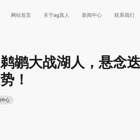
网站首页
关于ag真人
新闻中心
联系我们
：鹈鹕大战湖人，悬念
走势！
闻中心