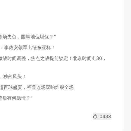
赛场失色，国脚地位堪忧？”
容：李佑安领军出征东亚杯！
激战时间调整，焦点之战提前锁定！北京时间4_30，
，独占风头！
英超百球盛宴，福登连场双响炸裂全场
背后有何隐情？”
0438