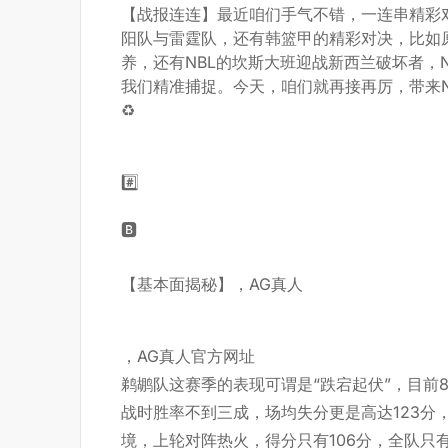
【战报连连】最近咱们手气不错，一连串精彩
阳队与雷霆队，还有韩篮甲的精彩对决，比如
养，还有NBL的坎斯大班迎战新西兰破坏者，
我们精准捕捉。今天，咱们就再接再厉，带来
♻️
#️⃣
🅱️
【基本面揭秘】，
AG真人
，
AG真人官方网址
鹈鹕队这赛季的表现可谓是“跌宕起伏”，目前
战时胜率不到三成，场均失分更是高达123分
境，上轮对阵热火，得分只有106分，全队只