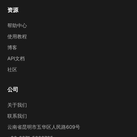
资源
帮助中心
使用教程
博客
API文档
社区
公司
关于我们
联系我们
云南省昆明市五华区人民路609号