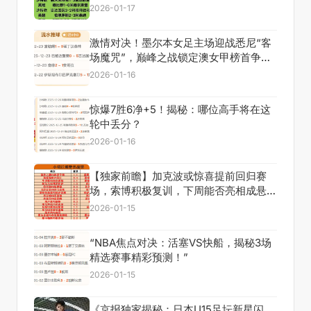
松破门！
2026-01-17
激情对决！墨尔本女足主场迎战悉尼“客
场魔咒”，巅峰之战锁定澳女甲榜首争霸
战
2026-01-16
惊爆7胜6净+5！揭秘：哪位高手将在这
轮中丢分？
2026-01-16
【独家前瞻】加克波或惊喜提前回归赛
场，索博积极复训，下周能否亮相成悬
念？
2026-01-15
“NBA焦点对决：活塞VS快船，揭秘3场
精选赛事精彩预测！”
2026-01-15
《京报独家揭秘：日本U15足坛新星闪