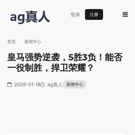
登录
注册
首页
新闻中心
皇马强势逆袭，5胜3负！能否
一役制胜，捍卫荣耀？
2026-01-18
ag真人
新闻中心