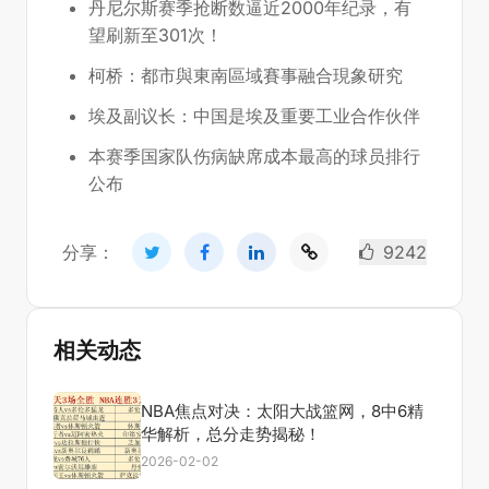
丹尼尔斯赛季抢断数逼近2000年纪录，有
望刷新至301次！
柯桥：都市與東南區域賽事融合現象研究
埃及副议长：中国是埃及重要工业合作伙伴
本赛季国家队伤病缺席成本最高的球员排行
公布
分享：
9242
相关动态
NBA焦点对决：太阳大战篮网，8中6精
华解析，总分走势揭秘！
2026-02-02