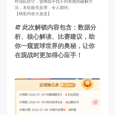
对强队防守，篮网似乎找不到有效的破解方
法，本轮能否反弹，令人期待。
【精彩内容大放送】
🧯 此次解锁内容包含：数据分
析、核心解读、比赛建议，助
你一窥篮球世界的奥秘，让你
在观战时更加得心应手！