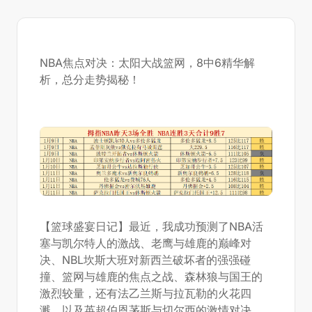
NBA焦点对决：太阳大战篮网，8中6精华解
析，总分走势揭秘！
【篮球盛宴日记】最近，我成功预测了NBA活
塞与凯尔特人的激战、老鹰与雄鹿的巅峰对
决、NBL坎斯大班对新西兰破坏者的强强碰
撞、篮网与雄鹿的焦点之战、森林狼与国王的
激烈较量，还有法乙兰斯与拉瓦勒的火花四
溅，以及英超伯恩茅斯与切尔西的激情对决，