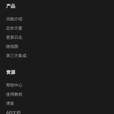
产品
功能介绍
定价方案
更新日志
路线图
第三方集成
资源
帮助中心
使用教程
博客
API文档