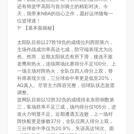
还有韩篮甲高阳与首尔骑士的精彩对决。今
天，我带来NBA的信心之作，愿好运伴随每一
位篮球迷！
🏹 【基本面揭秘】
太阳队目前以27胜19负的成绩位列西部第六，
主场作战成功率高达七成，防守端表现尤为出
色。然而，近期太阳状态有所下滑，接连不敌
老鹰和热火，连续两场比赛得分不足100分。上
一场主场对阵热火，全队仅四人得分上双，替
补席表现欠佳，三分球命中率更是低至20%，
AG真人
。尽管主力阵容完整，但球队状态急需
调整。
篮网队目前以12胜32负的成绩排名东部倒数第
三，客场胜率不足三成，场均得分仅105分，进
攻火力明显不足。近期遭遇五连败，上一场对
阵快船更是惨败37分，全队仅两人得分上双，
三分球命中率仅为20.9%，失误高达16次。面