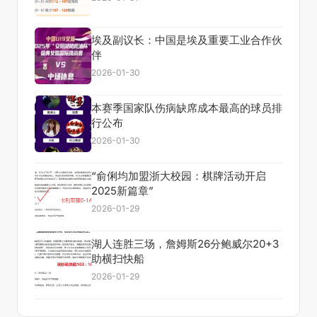
埃及副议长：中国是埃及重要工业合作伙
伴
2026-01-30
本赛季国家队伤病缺席成本最高的球员排
行公布
2026-01-30
“俞俐均加盟浙大校园：棋牌活动开启
2025新篇章”
2026-01-29
湖人连胜三场，詹姆斯26分鲍威尔20+3
助横扫快船
2026-01-29