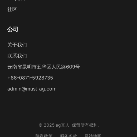
社区
公司
关于我们
联系我们
云南省昆明市五华区人民路609号
+86-0871-5928735
admin@must-ag.com
© 2025 ag真人. 保留所有权利.
隐私政策
服务条款
网站地图