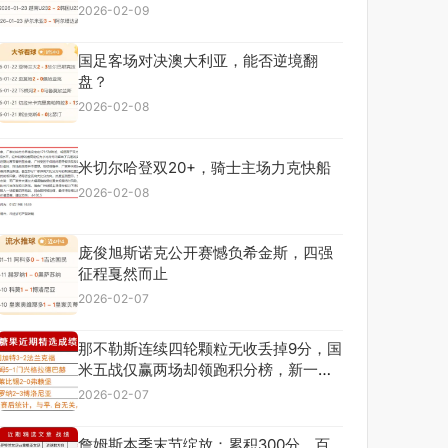
2026-02-09
国足客场对决澳大利亚，能否逆境翻
盘？
2026-02-08
米切尔哈登双20+，骑士主场力克快船
2026-02-08
庞俊旭斯诺克公开赛憾负希金斯，四强
征程戛然而止
2026-02-07
那不勒斯连续四轮颗粒无收丢掉9分，国
米五战仅赢两场却领跑积分榜，新一轮
对决即将上演
2026-02-07
詹姆斯本季末节绽放：累积300分、百