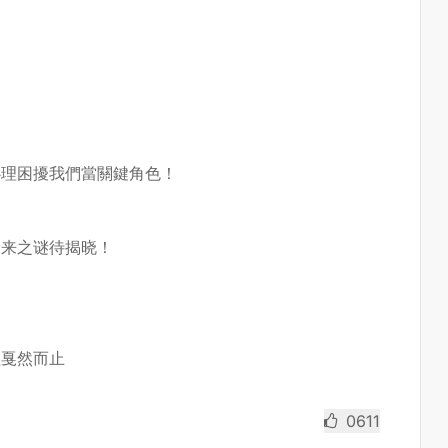
中
心理困擾我們當關鍵角色！
未来之谜待揭晓！
程戛然而止
0611