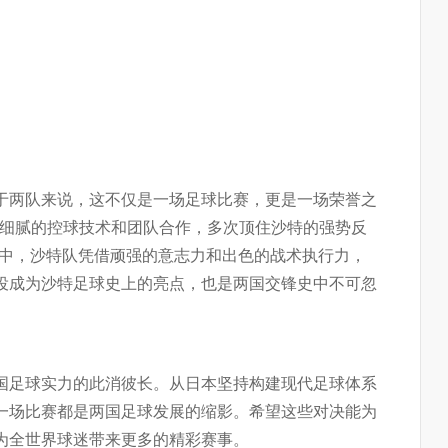
于两队来说，这不仅是一场足球比赛，更是一场荣誉之
细腻的控球技术和团队合作，多次顶住沙特的强势反
赛中，沙特队凭借顽强的意志力和出色的战术执行力，
役成为沙特足球史上的亮点，也是两国交锋史中不可忽
国足球实力的此消彼长。从日本坚持构建现代足球体系
一场比赛都是两国足球发展的缩影。希望这些对决能为
为全世界球迷带来更多的精彩赛事。