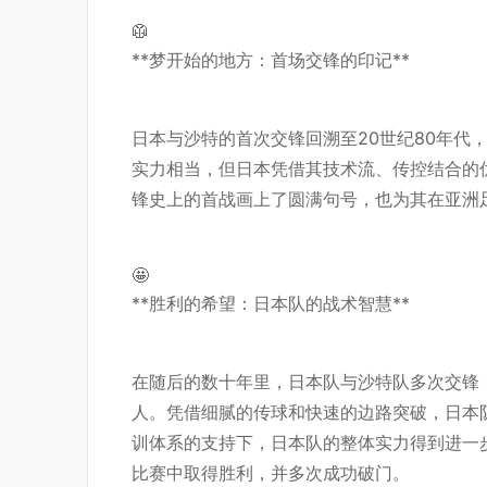
🥼
**梦开始的地方：首场交锋的印记**
日本与沙特的首次交锋回溯至20世纪80年代
实力相当，但日本凭借其技术流、传控结合的
锋史上的首战画上了圆满句号，也为其在亚洲
🤩
**胜利的希望：日本队的战术智慧**
在随后的数十年里，日本队与沙特队多次交锋
人
。凭借细腻的传球和快速的边路突破，日本
训体系的支持下，日本队的整体实力得到进一
比赛中取得胜利，并多次成功破门。