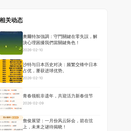
相关动态
奧爾特加強調：守門關鍵在零失誤，解
決心理困擾我們當關鍵角色！
2026-02-10
沙特与日本历史对决：频繁交锋中日本
占优，屡获进球优势。
2026-02-10
青春领航非遗年，共迎活力新春佳节
2026-02-09
詹俊展望：一月份风云际会，箭在弦
上，未来之谜待揭晓！