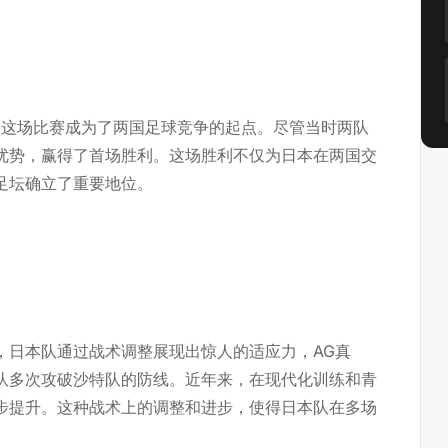
，这场比赛成为了两国足球竞争的起点。尽管当时两队
优势，赢得了首场胜利。这场胜利不仅为日本在两国交
足坛确立了重要地位。
，日本队通过战术调整展现出惊人的适应力，
AG真
队多次攻破沙特队的防线。近年来，在现代化训练和青
步提升。这种战术上的调整和进步，使得日本队在多场