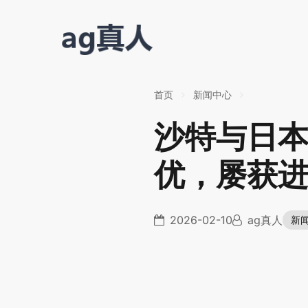
首页
新闻中心
沙特与日
优，屡获
2026-02-10
ag真人
新