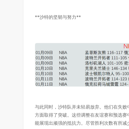
**沙特的坚韧与努力**
与此同时，沙特队并未轻易放弃。他们在失败
方面取得了突破。这些调整在友谊赛和预选赛
能展现出顽强的抵抗力。尽管胜利次数有所减