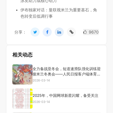
泳友助力成核心动力
伊布独家对话：曼联视米兰为重要基石，角
色转变后低调行事
分享：
9670
相关动态
全力备战亚冬会，短道速滑队强化训练迎
接米兰冬奥会——人民日报客户端体育频
道报道
2026-03-14
2025年，中国网球新星闪耀，备受关注
2026-03-14