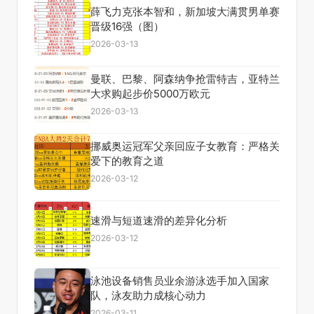
薛飞力克张本智和，新加坡大满贯男单赛
晋级16强（图）
2026-03-13
曼联、巴黎、阿森纳争抢雷特吉，亚特兰
大求购起步价5000万欧元
2026-03-13
挪威奥运冠军父亲回应子女教育：严格关
爱下的教育之道
2026-03-12
速滑与短道速滑的差异化分析
2026-03-12
泳池设备销售员业余游泳选手加入国家
队，泳友助力成核心动力
2026-03-11