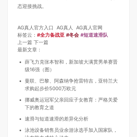
态迎接挑战。
AG真人官方入口
AG真人
AG真人官网
标签云：
#全力备战亚
#冬会
#短道速滑队
上一篇
下一篇
最新文章：
薛飞力克张本智和，新加坡大满贯男单赛晋
级16强（图）
曼联、巴黎、阿森纳争抢雷特吉，亚特兰大
求购起步价5000万欧元
挪威奥运冠军父亲回应子女教育：严格关爱
下的教育之道
速滑与短道速滑的差异化分析
泳池设备销售员业余游泳选手加入国家队，