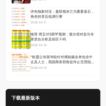
伊布独家对话：曼联视米兰为重要基石，
角色转变后低调行事
2026-03-11
推荐 周五013西甲预测：塞尔塔对皇马专
家质合分析及前区十码
2026-03-10
“欧盟公布第16轮针对俄制裁名单包含中
企及人士，我国商务部敦促停止无理指
责”
2026-03-10
下载最新版本