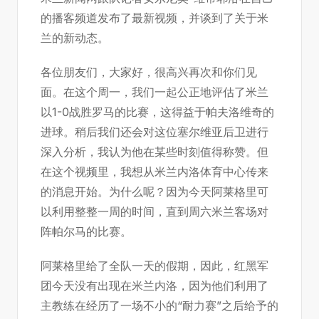
的播客频道发布了最新视频，并谈到了关于米
兰的新动态。
各位朋友们，大家好，很高兴再次和你们见
面。在这个周一，我们一起公正地评估了米兰
以1-0战胜罗马的比赛，这得益于帕夫洛维奇的
进球。稍后我们还会对这位塞尔维亚后卫进行
深入分析，我认为他在某些时刻值得称赞。但
在这个视频里，我想从米兰内洛体育中心传来
的消息开始。为什么呢？因为今天阿莱格里可
以利用整整一周的时间，直到周六米兰客场对
阵帕尔马的比赛。
阿莱格里给了全队一天的假期，因此，红黑军
团今天没有出现在米兰内洛，因为他们利用了
主教练在经历了一场不小的“耐力赛”之后给予的