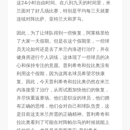
这24小时自由时间。在八到九天的时间里，米
兰面对了好几场比赛，特别是平均每三天就要
连续对阵比萨、亚特兰大和罗马。
因此，为了让球队得到一些恢复，阿莱格里给
了大家一天假期。但是在这个假期里，一些球
员无论如何还是去了米兰内洛进行治疗，并在
健身房进行个人训练，这体现了一些球员的决
心和保持专注的意愿。普利希奇和拉比奥没有
利用这个假期，因为这两名球员希望尽快康
复。因此，今天普利希奇和拉比奥仍然在米兰
内洛接受了治疗，从而试图加快他们的恢复，
并尽快重返赛场。他们是职业的球员，他们拥
有正确的思维，他们会对自己和球队负责，这
是目前这支米兰所需的正确精神。普利希奇和
拉比奥看到了可能在对阵帕尔马的时候就能上