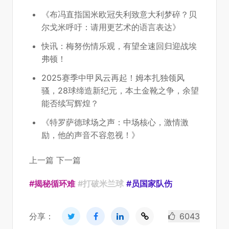
《布冯直指国米欧冠失利致意大利梦碎？贝
尔戈米呼吁：请用更艺术的语言表达》
快讯：梅努伤情乐观，有望全速回归迎战埃
弗顿！
2025赛季中甲风云再起！姆本扎独领风
骚，28球缔造新纪元，本土金靴之争，余望
能否续写辉煌？
《特罗萨德球场之声：中场核心，激情激
励，他的声音不容忽视！》
上一篇
下一篇
#揭秘循环难
#打破米兰球
#员国家队伤
分享：
6043