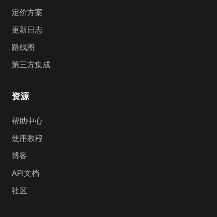
定价方案
更新日志
路线图
第三方集成
资源
帮助中心
使用教程
博客
API文档
社区