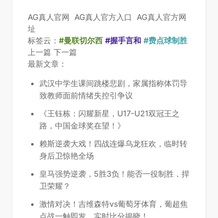
AG真人官网
AG真人官方入口
AG真人官方网
址
标签云：
#曼联切尔西
#握手言和
#费点球制胜
上一篇
下一篇
最新文章：
武汉中学生课间跳楼悲剧，家属指称体罚导
致教师面前情绪失控引争议
《王钰栋：闪耀新星，U17-U21双冠王之
路，中国金球奖在望！》
赖斯逆袭大戏！四战连爆乌龙狂欢，临时转
身后卫惊艳全场
皇马强势逆袭，5胜3负！能否一役制胜，捍
卫荣耀？
激情对决！吉维森特vs葡萄牙体育，葡超焦
点战一触即发，实时比分揭晓！