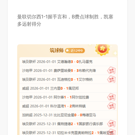
曼联切尔西1-1握手言和，B费点球制胜，凯塞
多远射得分