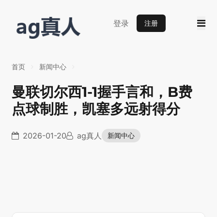
登录
注册
首页
新闻中心
曼联切尔西1-1握手言和，B费
点球制胜，凯塞多远射得分
2026-01-20
ag真人
新闻中心