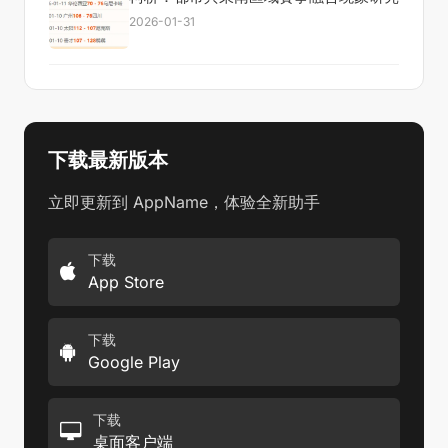
2026-01-31
下载最新版本
立即更新到 AppName，体验全新助手
下载
App Store
下载
Google Play
下载
桌面客户端