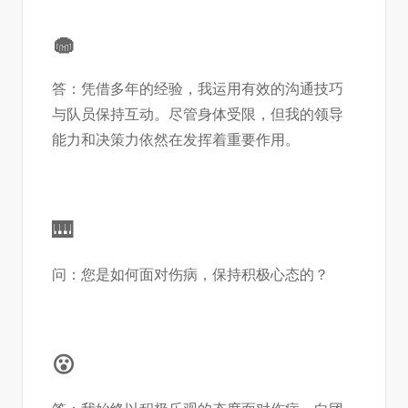
🧁
答：凭借多年的经验，我运用有效的沟通技巧
与队员保持互动。尽管身体受限，但我的领导
能力和决策力依然在发挥着重要作用。
🎹
问：您是如何面对伤病，保持积极心态的？
😮