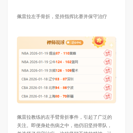
佩雷拉左手骨折，坚持指挥比赛并保守治疗
佩雷拉教练的左手臂骨折事件，引起了广泛的
关注。即便身处伤病之中，他仍旧坚持带队，