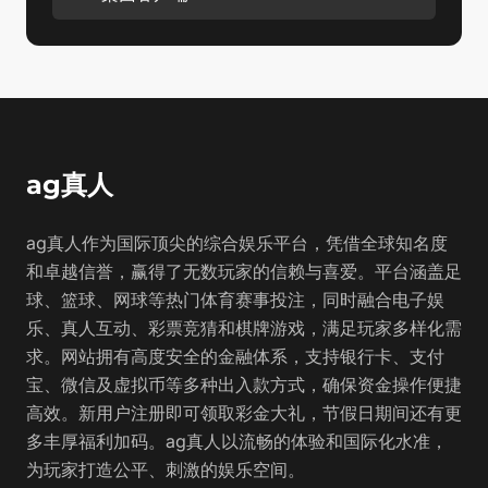
ag真人
ag真人作为国际顶尖的综合娱乐平台，凭借全球知名度
和卓越信誉，赢得了无数玩家的信赖与喜爱。平台涵盖足
球、篮球、网球等热门体育赛事投注，同时融合电子娱
乐、真人互动、彩票竞猜和棋牌游戏，满足玩家多样化需
求。网站拥有高度安全的金融体系，支持银行卡、支付
宝、微信及虚拟币等多种出入款方式，确保资金操作便捷
高效。新用户注册即可领取彩金大礼，节假日期间还有更
多丰厚福利加码。ag真人以流畅的体验和国际化水准，
为玩家打造公平、刺激的娱乐空间。