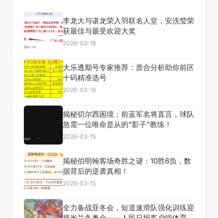
李龙大与谌龙荣入羽联名人堂，安洗莹荣
获最佳与最受欢迎大奖
2026-03-16
大乐透期号专家推荐：质合分析助你前区
十码精准选号
2026-03-16
揭秘切尔西困境：前蓝军名将直言，球队
急需一位唯命是从的“影子”教练！
2026-03-15
揭秘伯明翰客场奇胜之谜：10胜6负，数
据背后的逆袭真相！
2026-03-15
全力备战亚冬会，短道速滑队强化训练迎
接米兰冬奥会——人民日报客户端体育频