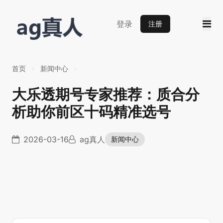
登录
注册
首页
新闻中心
大乐透期号专家推荐：质合分
析助你前区十码精准选号
2026-03-16
ag真人
新闻中心