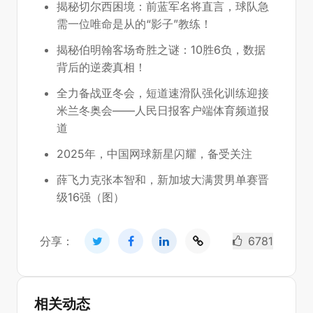
揭秘切尔西困境：前蓝军名将直言，球队急
需一位唯命是从的“影子”教练！
揭秘伯明翰客场奇胜之谜：10胜6负，数据
背后的逆袭真相！
全力备战亚冬会，短道速滑队强化训练迎接
米兰冬奥会——人民日报客户端体育频道报
道
2025年，中国网球新星闪耀，备受关注
薛飞力克张本智和，新加坡大满贯男单赛晋
级16强（图）
分享：
6781
相关动态