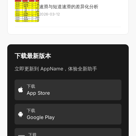
速滑与短道速滑的差异化分析
2026-03-12
下载最新版本
立即更新到 AppName，体验全新助手
下载
App Store
下载
Google Play
下载