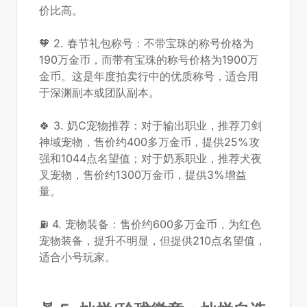
价比高。
🧡 2. 春节礼包称号：不带宝珠的称号价格为
190万金币，而带有宝珠的称号价格为1900万
金币。这是年度拍卖行中的优质称号，适合用
于深渊副本或团队副本。
🍀 3. 奶C宠物推荐：对于输出职业，推荐刀剑
神域宠物，售价约400多万金币，提供25%攻
强和1044点名望值；对于奶系职业，推荐犬夜
叉宠物，售价约1300万金币，提供3%增益
量。
⛽ 4. 宠物装备：售价约600多万金币，为红色
宠物装备，提升不明显，但提供210点名望值，
适合小号玩家。