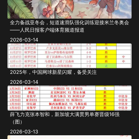
全力备战亚冬会，短道速滑队强化训练迎接米兰冬奥会
——人民日报客户端体育频道报道
2026-03-14
2025年，中国网球新星闪耀，备受关注
2026-03-14
薛飞力克张本智和，新加坡大满贯男单赛晋级16强
（图）
2026-03-13