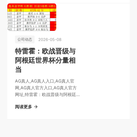
2026-05-08
公司动态
特雷霍：欧战晋级与
阿根廷世界杯分量相
当
AG真人,AG真人入口,AG真人官
网,AG真人官方入口,AG真人官方
网址,特雷霍：欧战晋级与阿根廷世
界杯分量相当
阅读更多