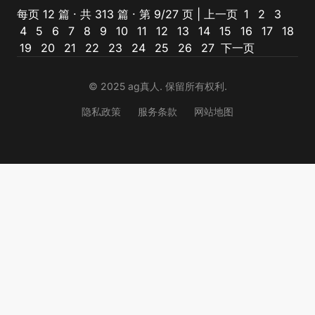
每页 12 篇 · 共 313 篇 · 第 9/27 页 |
上一页
1
2
3
4
5
6
7
8
9
10
11
12
13
14
15
16
17
18
19
20
21
22
23
24
25
26
27
下一页
© 2025 ag真人. 保留所有权利.
隐私政策
服务条款
网站地图