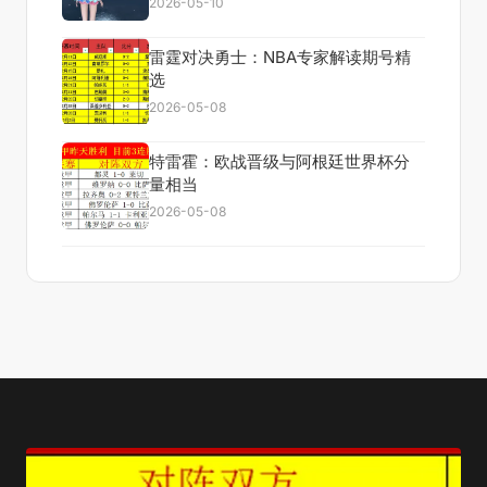
2026-05-10
雷霆对决勇士：NBA专家解读期号精
选
2026-05-08
特雷霍：欧战晋级与阿根廷世界杯分
量相当
2026-05-08