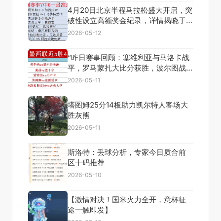
4月20日北京半程马拉松盛大开启，突
破性设立高额奖金纪录，详情揭晓于3
月19日！
2026-05-12
“昨日赛事回顾：塞维利亚与马洛卡战
平，罗马蒙扎大比分获胜，波尔图战
平收场”
2026-05-11
塔图姆25分14板助力凯尔特人客场大
胜灰熊
2026-05-11
斯洛特：丢球分析，专家今日质合前
区十码推荐
2026-05-10
【激情对决！国米火力全开，意杯征
途一触即发】