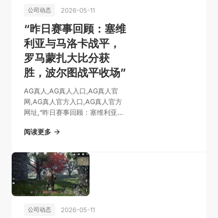
2026-05-11
公司动态
“昨日赛事回顾：塞维
利亚与马洛卡战平，
罗马蒙扎大比分获
胜，波尔图战平收场”
AG真人,AG真人入口,AG真人官
网,AG真人官方入口,AG真人官方
网址,“昨日赛事回顾：塞维利亚与
马洛卡战平，罗马蒙扎大比分获
阅读更多
胜，波尔图战平收场”
2026-05-11
公司动态