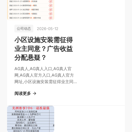
2026-05-12
公司动态
小区设施安装需征得
业主同意？广告收益
分配悬疑？
AG真人,AG真人入口,AG真人官
网,AG真人官方入口,AG真人官方
网址,小区设施安装需征得业主同
意？广告收益分配悬疑？
阅读更多