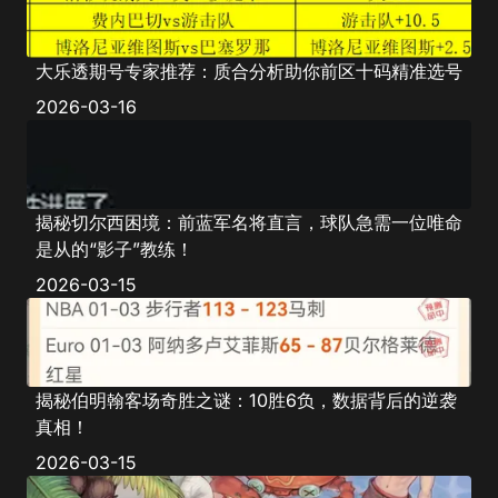
大乐透期号专家推荐：质合分析助你前区十码精准选号
2026-03-16
揭秘切尔西困境：前蓝军名将直言，球队急需一位唯命
是从的“影子”教练！
2026-03-15
揭秘伯明翰客场奇胜之谜：10胜6负，数据背后的逆袭
真相！
2026-03-15