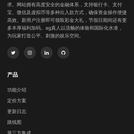
求。网站拥有高度安全的金融体系，支持银行卡、支付
宝、微信及虚拟币等多种出入款方式，确保资金操作便捷
高效。新用户注册即可领取彩金大礼，节假日期间还有更
多丰厚福利加码。ag真人以流畅的体验和国际化水准，
为玩家打造公平、刺激的娱乐空间。
产品
功能介绍
定价方案
更新日志
路线图
第三方集成