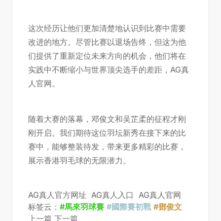
这次经历让他们更加清楚地认识到比赛中需要
改进的地方。尽管比赛以退场告终，但这为他
们提供了重新定位未来方向的机会，他们将在
实践中不断缩小与世界顶尖选手的差距，
AG真
人官网
。
随着大赛的落幕，邓俊文和吴芷柔的征程才刚
刚开启。我们期待这位羽坛新秀在接下来的比
赛中，能够整装待发，带来更多精彩的比赛，
展示香港羽毛球的无限潜力。
AG真人官方网址
AG真人入口
AG真人官网
标签云：
#馬來羽球賽
#國際賽初戰
#鄧俊文
上一篇
下一篇