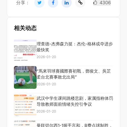
分享：
4306
相关动态
理查德-杰弗森力挺：杰伦-格林或夺进步
最快奖
2026-01-20
“馬來羽球賽國際賽初戰，鄧俊文、吳芷
柔台北賽事敗北出局”
2026-01-20
武汉中学生课间跳楼悲剧，家属指称体罚
导致教师面前情绪失控引争议
2026-01-20
曼联切尔西1-1握手言和，B费点球制胜，