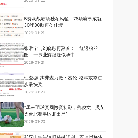
2026-01-22
B费欧战赛场独领风骚，78场赛事成就
30球30助再创佳绩
2026-01-21
张常宁与刘晓彤再聚首：一红透粉丝
圈，一事业辉煌疑似孕中
2026-01-21
理查德-杰弗森力挺：杰伦-格林或夺进
步最快奖
2026-01-20
“馬來羽球賽國際賽初戰，鄧俊文、吳芷
柔台北賽事敗北出局”
2026-01-20
武汉中学生课间跳楼悲剧，家属指称体