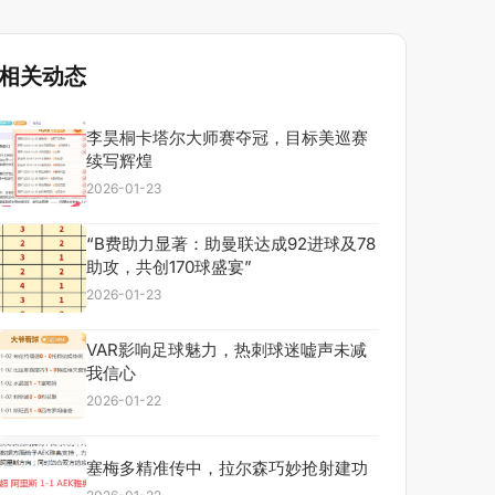
相关动态
李昊桐卡塔尔大师赛夺冠，目标美巡赛
续写辉煌
2026-01-23
“B费助力显著：助曼联达成92进球及78
助攻，共创170球盛宴”
2026-01-23
VAR影响足球魅力，热刺球迷嘘声未减
我信心
2026-01-22
塞梅多精准传中，拉尔森巧妙抢射建功