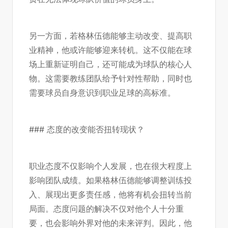
另一方面，若格林伍德能够主动改变、提高职
业精神，他或许能够迎来转机。这不仅能在球
场上重新证明自己，还可能成为球队的核心人
物。这需要教练团队给予针对性帮助，同时也
需要球员自身意识到职业足球的高标准。
### 态度的改变能否扭转现状？
职业态度不仅影响个人发展，也在很大程度上
影响团队成绩。如果格林伍德能够调整训练投
入、展现出更多责任感，他将有机会扭转当前
局面。态度问题的解决不仅对他个人十分重
要，也会影响外界对他的未来评判。因此，他