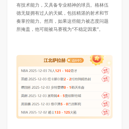
有技术能力，又具备专业精神的球员。格林伍
德无疑拥有过人的天赋，包括精湛的射术和节
奏掌控能力。然而，如果这些能力被态度问题
所掩盖，他可能被马赛视为“不稳定因素”。