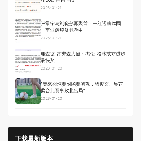
2026-01-21
张常宁与刘晓彤再聚首：一红透粉丝圈，
一事业辉煌疑似孕中
2026-01-21
理查德-杰弗森力挺：杰伦-格林或夺进步
最快奖
2026-01-20
“馬來羽球賽國際賽初戰，鄧俊文、吳芷
柔台北賽事敗北出局”
2026-01-20
下载最新版本