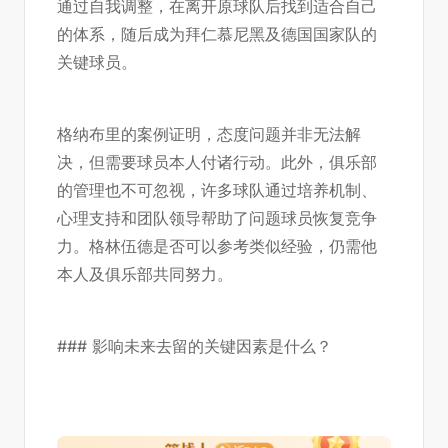
通过自我调整，在离开原球队后找到适合自己
的体系，随后成为拜仁慕尼黑及德国国家队的
关键球员。
格纳布里的案例证明，态度问题并非无法解
决，但需要球员本人付诸行动。此外，俱乐部
的管理也不可忽视，许多球队通过培养机制、
心理支持和团队领导帮助了问题球员恢复竞争
力。格林伍德是否可以参考类似经验，仍需他
本人及俱乐部共同努力。
### 影响未来去留的关键因素是什么？