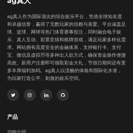
ag真人
ag真人作为国际顶尖的综合娱乐平台，凭借全球知名度
和卓越信誉，赢得了无数玩家的信赖与喜爱。平台涵盖足
球、篮球、网球等热门体育赛事投注，同时融合电子娱
乐、真人互动、彩票竞猜和棋牌游戏，满足玩家多样化需
求。网站拥有高度安全的金融体系，支持银行卡、支付
宝、微信及虚拟币等多种出入款方式，确保资金操作便捷
高效。新用户注册即可领取彩金大礼，节假日期间还有更
多丰厚福利加码。ag真人以流畅的体验和国际化水准，
为玩家打造公平、刺激的娱乐空间。
产品
功能介绍