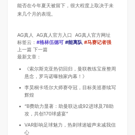
能否在今年夏天被留下，很大程度上取决于未
来几个月的表现。
AG真人
AG真人官方入口
AG真人官方网址
标签云：
#格林伍德可
#能离队
#马赛记者强
上一篇
下一篇
最新文章：
《索尔斯克亚热切回归，曼联教练宝座整周
悬念，罗马诺曝独家内幕！》
李昊桐卡塔尔大师赛夺冠，目标美巡赛续写
辉煌
“B费助力显著：助曼联达成92进球及78助
攻，共创170球盛宴”
VAR影响足球魅力，热刺球迷嘘声未减我信
心