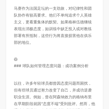
马赛作为法国足坛的一支劲旅，对纪律性和团
队协作有较高要求。他们不单纯追求个人英雄
主义，更看重集体的默契。如果格林伍德继续
表现出消极态度，如训练中缺乏投入或对教练
部署有所抵制，这些行为将直接损害他在俱乐
部的地位。
🥼
### 球队如何管理态度问题：成功案例分析
以往，许多年轻球员都曾因态度问题而困扰，
但有些球员通过努力改变了自己，并成功逆袭
职业生涯。例如，曾在阿森纳效力的格纳布里
在早期阶段就因“态度不端”受到批评。然而，他