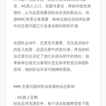
谷，
AG真人入口
。加盟马赛后，球迷对他充满
期待，认为这是他重启职业生涯的新起点。但
据RMC体育记者透露，格林伍德在训练和比赛
中的态度问题已引发俱乐部内部的不满。
在团队运动中，态度至关重要。无论是训练中
的投入程度，还是比赛中的责任感，球员的职
业态度往往决定了他们在俱乐部中的地位。如
果格林伍德无法展现出坚定的求胜意志和团队
思维，他的职业生涯可能继续受阻。
### 态度问题对职业发展的动态影响
，
AG真人官网
职业足球充满竞争，每个俱乐部都希望签下既