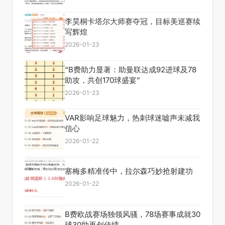
李昊桐卡塔尔大师赛夺冠，目标美巡赛续
写辉煌
2026-01-23
“B费助力显著：助曼联达成92进球及78
助攻，共创170球盛宴”
2026-01-23
VAR影响足球魅力，热刺球迷嘘声未减我
信心
2026-01-22
塞梅多精准传中，拉尔森巧妙抢射建功
2026-01-22
B费欧战赛场独领风骚，78场赛事成就30
球30助再创佳绩