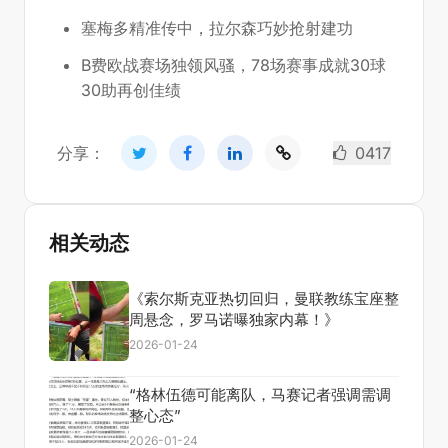
塞梅多精准传中，拉尔森巧妙抢射建功
B费欧战赛场独领风骚，78场赛事成就30球
30助再创佳绩
分享：
0417
相关动态
《索尔斯克亚热切回归，曼联教练宝座整
周悬念，罗马诺曝独家内幕！》
2026-01-24
“格林伍德可能离队，马赛记者强调需调
整心态”
2026-01-24