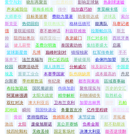
常宁与刘
晓彤再聚首
一红透粉丝
影响足球魅
热刺球迷嘘
声未减我信
塞梅多精准
传中
拉尔森巧妙
李昊桐卡塔
尔
大师赛夺
目标美巡赛
费助力显著
助曼联达成
进球及
索尔
斯克亚
热切回归
曼联教练宝
格林伍德可
能离队
马赛记者
强
曼联延续联
赛不败神话
利兹联难敌
拉斯帕尔马
斯主
帅
阻挡如奥尔
穆西亚拉一
条龙破门
拜仁对多特
西班牙奥
运
健儿获赞
圣费尔明激
泰国素叻他
集结赛盛大
启幕
篮球新星曾
凡博
巅峰时刻对
镜报独家
红军传奇射
手不
落井下
法兰克福与
拜仁近四战
屡破僵局
俞俐均加盟
浙大
校园
棋牌活动开
湖人连胜三
分鲍威尔
埃及副议长
中国是
埃及
重要工业合
本赛季国家
队伤病缺席
成本最高的
丹尼
尔斯赛
季抢断数逼
年纪录
柯桥
都市與東南
區域賽事融
布拉加迎战
国民葡超前
伤病加剧
聚焦现实与
历史的交汇
阿莫林强调
太阳大战篮
精华解析
利物浦错失
取胜机会
双红对决
澳大利亚后
卫布兰克利
加盟吉林男
德甲
孔帕
尼神级
瞬间
我国快递业
务量首次冲
亿件里程碑
佩雷拉左
手
骨折
坚持指挥比
詹姆斯本季
末节绽放
累积
开拓者
激战
太阳
庞俊旭斯诺
克公开赛憾
负希金斯
那不勒斯连
续四轮颗粒
无收丢掉
国足客场对
决澳大利亚
能否逆境翻