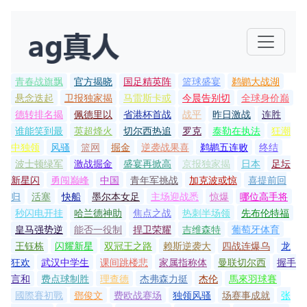
青春战旗飘
官方揭晓
国足精英阵
篮球盛宴
鹈鹕大战湖
悬念迭起
卫报独家揭
马雷斯卡或
今晨告别切
全球身价巅
德转排名揭
佩德里以
省港杯首战
战平
昨日激战
连胜
谁能笑到最
英超烽火
切尔西热追
罗克
泰勒在执法
狂潮
中独领
风骚
篮网
掘金
逆袭战果喜
鹈鹕五连败
终结
波士顿绿军
激战掘金
盛宴再掀高
京报独家揭
日本
足坛
新星闪
勇闯巅峰
中国
青年军挑战
加克波或惊
喜提前回
归
活塞
快船
墨尔本女足
主场迎战悉
惊爆
哪位高手将
秒闪电开挂
哈兰德神助
焦点之战
热刺半场领
先布伦特福
皇马强势逆
能否一役制
捍卫荣耀
吉维森特
葡萄牙体育
王钰栋
闪耀新星
双冠王之路
赖斯逆袭大
四战连爆乌
龙
狂欢
武汉中学生
课间跳楼悲
家属指称体
曼联切尔西
握手
言和
费点球制胜
理查德
杰弗森力挺
杰伦
馬來羽球賽
國際賽初戰
鄧俊文
费欧战赛场
独领风骚
场赛事成就
张